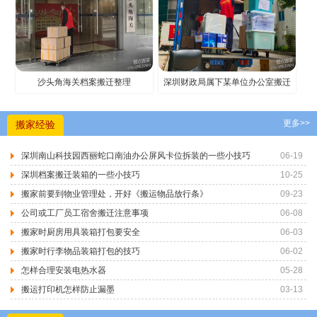
沙头角海关档案搬迁整理
深圳财政局属下某单位办公室搬迁
更多>>
搬家经验
深圳南山科技园西丽蛇口南油办公屏风卡位拆装的一些小技巧
06-19
深圳档案搬迁装箱的一些小技巧
10-25
搬家前要到物业管理处，开好《搬运物品放行条》
09-23
公司或工厂员工宿舍搬迁注意事项
06-08
搬家时厨房用具装箱打包要安全
06-03
搬家时行李物品装箱打包的技巧
06-02
怎样合理安装电热水器
05-28
搬运打印机怎样防止漏墨
03-13