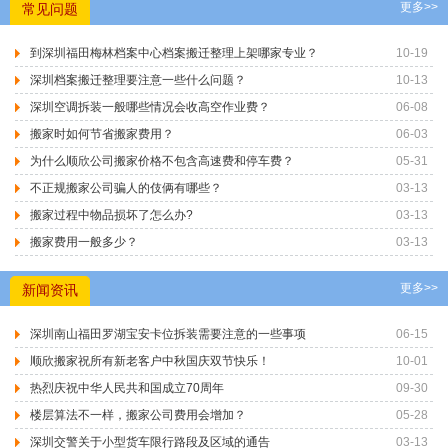
更多>>
常见问题
到深圳福田梅林档案中心档案搬迁整理上架哪家专业？
10-19
深圳档案搬迁整理要注意一些什么问题？
10-13
深圳空调拆装一般哪些情况会收高空作业费？
06-08
搬家时如何节省搬家费用？
06-03
为什么顺欣公司搬家价格不包含高速费和停车费？
05-31
不正规搬家公司骗人的伎俩有哪些？
03-13
搬家过程中物品损坏了怎么办?
03-13
搬家费用一般多少？
03-13
更多>>
新闻资讯
深圳南山福田罗湖宝安卡位拆装需要注意的一些事项
06-15
顺欣搬家祝所有新老客户中秋国庆双节快乐！
10-01
热烈庆祝中华人民共和国成立70周年
09-30
楼层算法不一样，搬家公司费用会增加？
05-28
深圳交警关于小型货车限行路段及区域的通告
03-13