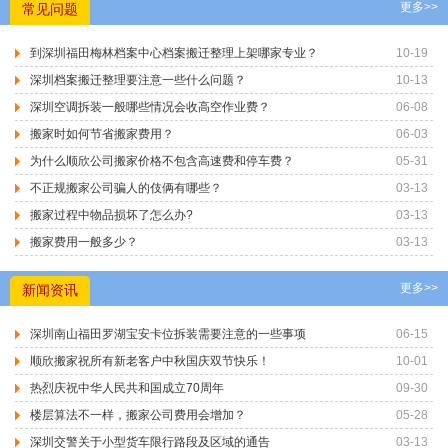
更多>>
常见问题
到深圳福田梅林档案中心档案搬迁整理上架哪家专业？
10-19
深圳档案搬迁整理要注意一些什么问题？
10-13
深圳空调拆装一般哪些情况会收高空作业费？
06-08
搬家时如何节省搬家费用？
06-03
为什么顺欣公司搬家价格不包含高速费和停车费？
05-31
不正规搬家公司骗人的伎俩有哪些？
03-13
搬家过程中物品损坏了怎么办?
03-13
搬家费用一般多少？
03-13
更多>>
新闻资讯
深圳南山福田罗湖宝安卡位拆装需要注意的一些事项
06-15
顺欣搬家祝所有新老客户中秋国庆双节快乐！
10-01
热烈庆祝中华人民共和国成立70周年
09-30
楼层算法不一样，搬家公司费用会增加？
05-28
深圳交警关于小型货车限行路段及区域的通告
03-13