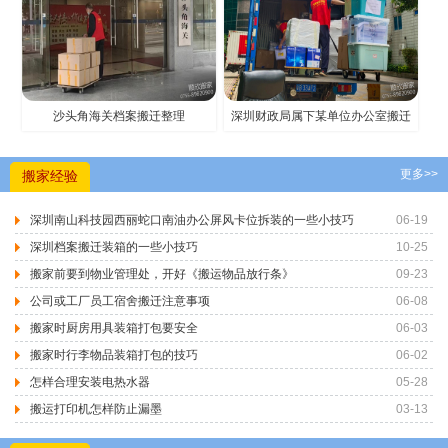
沙头角海关档案搬迁整理
深圳财政局属下某单位办公室搬迁
更多>>
搬家经验
深圳南山科技园西丽蛇口南油办公屏风卡位拆装的一些小技巧
06-19
深圳档案搬迁装箱的一些小技巧
10-25
搬家前要到物业管理处，开好《搬运物品放行条》
09-23
公司或工厂员工宿舍搬迁注意事项
06-08
搬家时厨房用具装箱打包要安全
06-03
搬家时行李物品装箱打包的技巧
06-02
怎样合理安装电热水器
05-28
搬运打印机怎样防止漏墨
03-13