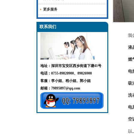
更多服务
联系我们
我
液
燃
地址：深圳市宝安区西乡街道下塘41号
电
电话：0755-89820900、89826900
客服：李小姐、程小姐、郭小姐
吸
邮箱：79895897@qq.com
洗
电
空
以