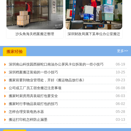
沙头角海关档案搬迁整理
深圳财政局属下某单位办公室搬迁
更多>>
搬家经验
深圳南山科技园西丽蛇口南油办公屏风卡位拆装的一些小技巧
06-19
深圳档案搬迁装箱的一些小技巧
10-25
搬家前要到物业管理处，开好《搬运物品放行条》
09-23
公司或工厂员工宿舍搬迁注意事项
06-08
搬家时厨房用具装箱打包要安全
06-03
搬家时行李物品装箱打包的技巧
06-02
怎样合理安装电热水器
05-28
搬运打印机怎样防止漏墨
03-13