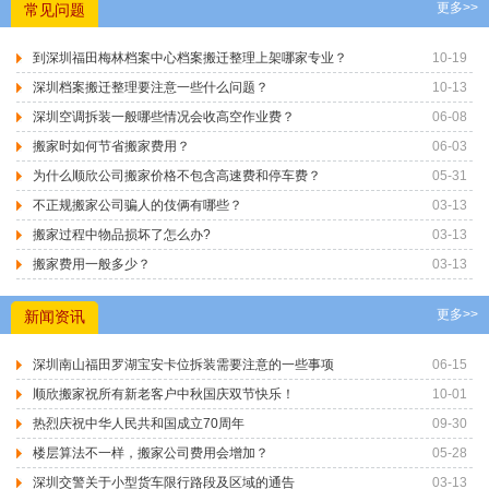
更多>>
常见问题
到深圳福田梅林档案中心档案搬迁整理上架哪家专业？
10-19
深圳档案搬迁整理要注意一些什么问题？
10-13
深圳空调拆装一般哪些情况会收高空作业费？
06-08
搬家时如何节省搬家费用？
06-03
为什么顺欣公司搬家价格不包含高速费和停车费？
05-31
不正规搬家公司骗人的伎俩有哪些？
03-13
搬家过程中物品损坏了怎么办?
03-13
搬家费用一般多少？
03-13
更多>>
新闻资讯
深圳南山福田罗湖宝安卡位拆装需要注意的一些事项
06-15
顺欣搬家祝所有新老客户中秋国庆双节快乐！
10-01
热烈庆祝中华人民共和国成立70周年
09-30
楼层算法不一样，搬家公司费用会增加？
05-28
深圳交警关于小型货车限行路段及区域的通告
03-13