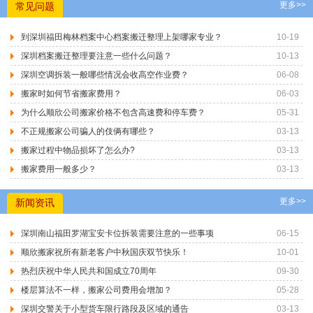
更多>>
常见问题
到深圳福田梅林档案中心档案搬迁整理上架哪家专业？
10-19
深圳档案搬迁整理要注意一些什么问题？
10-13
深圳空调拆装一般哪些情况会收高空作业费？
06-08
搬家时如何节省搬家费用？
06-03
为什么顺欣公司搬家价格不包含高速费和停车费？
05-31
不正规搬家公司骗人的伎俩有哪些？
03-13
搬家过程中物品损坏了怎么办?
03-13
搬家费用一般多少？
03-13
更多>>
新闻资讯
深圳南山福田罗湖宝安卡位拆装需要注意的一些事项
06-15
顺欣搬家祝所有新老客户中秋国庆双节快乐！
10-01
热烈庆祝中华人民共和国成立70周年
09-30
楼层算法不一样，搬家公司费用会增加？
05-28
深圳交警关于小型货车限行路段及区域的通告
03-13