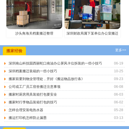
沙头角海关档案搬迁整理
深圳财政局属下某单位办公室搬迁
更多>>
搬家经验
深圳南山科技园西丽蛇口南油办公屏风卡位拆装的一些小技巧
06-19
深圳档案搬迁装箱的一些小技巧
10-25
搬家前要到物业管理处，开好《搬运物品放行条》
09-23
公司或工厂员工宿舍搬迁注意事项
06-08
搬家时厨房用具装箱打包要安全
06-03
搬家时行李物品装箱打包的技巧
06-02
怎样合理安装电热水器
05-28
搬运打印机怎样防止漏墨
03-13