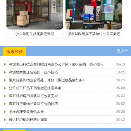
沙头角海关档案搬迁整理
深圳财政局属下某单位办公室搬迁
更多>>
搬家经验
深圳南山科技园西丽蛇口南油办公屏风卡位拆装的一些小技巧
06-19
深圳档案搬迁装箱的一些小技巧
10-25
搬家前要到物业管理处，开好《搬运物品放行条》
09-23
公司或工厂员工宿舍搬迁注意事项
06-08
搬家时厨房用具装箱打包要安全
06-03
搬家时行李物品装箱打包的技巧
06-02
怎样合理安装电热水器
05-28
搬运打印机怎样防止漏墨
03-13