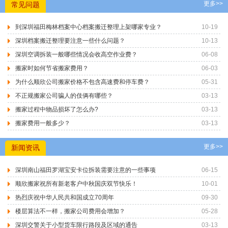
更多>>
常见问题
到深圳福田梅林档案中心档案搬迁整理上架哪家专业？
10-19
深圳档案搬迁整理要注意一些什么问题？
10-13
深圳空调拆装一般哪些情况会收高空作业费？
06-08
搬家时如何节省搬家费用？
06-03
为什么顺欣公司搬家价格不包含高速费和停车费？
05-31
不正规搬家公司骗人的伎俩有哪些？
03-13
搬家过程中物品损坏了怎么办?
03-13
搬家费用一般多少？
03-13
更多>>
新闻资讯
深圳南山福田罗湖宝安卡位拆装需要注意的一些事项
06-15
顺欣搬家祝所有新老客户中秋国庆双节快乐！
10-01
热烈庆祝中华人民共和国成立70周年
09-30
楼层算法不一样，搬家公司费用会增加？
05-28
深圳交警关于小型货车限行路段及区域的通告
03-13