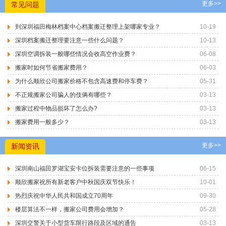
更多>>
常见问题
到深圳福田梅林档案中心档案搬迁整理上架哪家专业？
10-19
深圳档案搬迁整理要注意一些什么问题？
10-13
深圳空调拆装一般哪些情况会收高空作业费？
06-08
搬家时如何节省搬家费用？
06-03
为什么顺欣公司搬家价格不包含高速费和停车费？
05-31
不正规搬家公司骗人的伎俩有哪些？
03-13
搬家过程中物品损坏了怎么办?
03-13
搬家费用一般多少？
03-13
更多>>
新闻资讯
深圳南山福田罗湖宝安卡位拆装需要注意的一些事项
06-15
顺欣搬家祝所有新老客户中秋国庆双节快乐！
10-01
热烈庆祝中华人民共和国成立70周年
09-30
楼层算法不一样，搬家公司费用会增加？
05-28
深圳交警关于小型货车限行路段及区域的通告
03-13