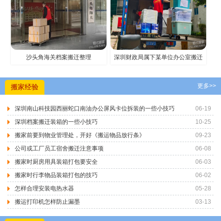
沙头角海关档案搬迁整理
深圳财政局属下某单位办公室搬迁
更多>>
搬家经验
深圳南山科技园西丽蛇口南油办公屏风卡位拆装的一些小技巧
06-19
深圳档案搬迁装箱的一些小技巧
10-25
搬家前要到物业管理处，开好《搬运物品放行条》
09-23
公司或工厂员工宿舍搬迁注意事项
06-08
搬家时厨房用具装箱打包要安全
06-03
搬家时行李物品装箱打包的技巧
06-02
怎样合理安装电热水器
05-28
搬运打印机怎样防止漏墨
03-13